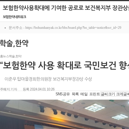
보험한약사용확대에 기여한 공로로 보건복지부 장관상
보험한약네트워크
문서주소 - https://bohumhanyak.co.kr/bbs/board.php?bo_table=notice&wr_id=29
학술,한약
홈
뉴스
학술,한약
“보험한약 사용 확대로 국민보건 향
이준우 탑마을경희한의원장 보건복지부장관상 수상
주혜지 기자
등록 2024.04.01 10:26
SNS공유
목록
메일
프린트
글씨크기 크게
글