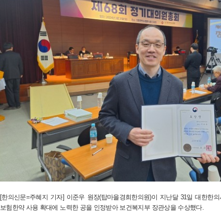
[한의신문=주혜지 기자] 이준우 원장(탑마을경희한의원)이 지난달 31일 대한한
보험한약 사용 확대에 노력한 공을 인정받아 보건복지부 장관상을 수상했다.