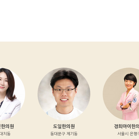
한의원
도일한의원
경희아이한의
치동
동대문구 제기동
서울시 은평구