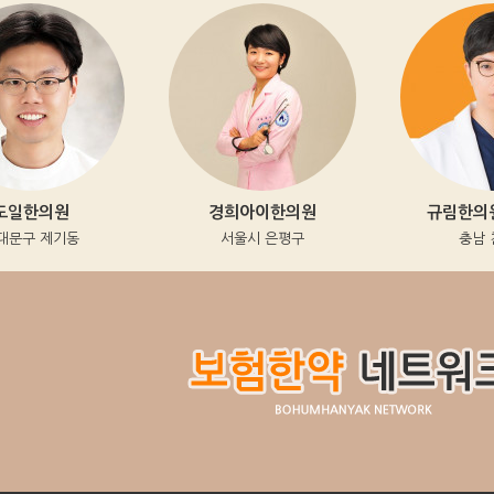
일한의원
경희아이한의원
규림한의원(
문구 제기동
서울시 은평구
충남 천