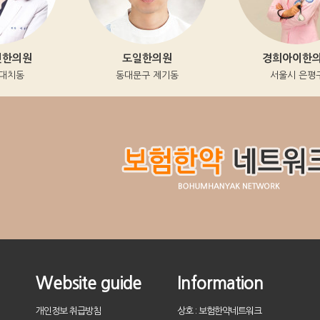
의원
도일한의원
경희아이한의원
치동
동대문구 제기동
서울시 은평구
Website guide
Information
개인정보 취급방침
상호 : 보험한약네트워크