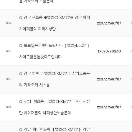
룸 가라오케 노출문의
강남 셔츠룸 ❈텔@CNKM77❈ 강남 하퍼
804
zx07275a0f87
하이퍼블릭 찌라시상단
토토잃은돈찾아드립니다 ❲텔@ybcs24❳
803
zx070728qib9
사이트잃은돈찾아드립니다
강남 하퍼 ▷텔@CNKM77◁ 상위노출문
802
zx07275a0f87
의 가라오케 셔츠룸
강남 셔츠룸 =텔@CNKM77= 찌라시상
801
zx07275a0f87
단 하이퍼블릭 하퍼상단노출문의
강남 하이퍼블릭 ❴텔@CNKM77❵ 강남