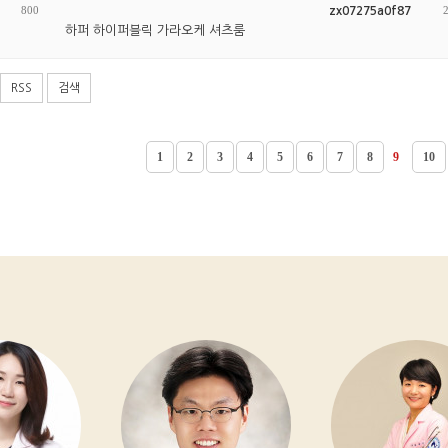
800
zx07275a0f87
하퍼 하이퍼블릭 가라오케 셔츠룸
RSS
검색
1
2
3
4
5
6
7
8
9
10