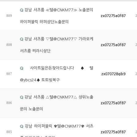
강남 셔츠룸 ≪텔@CNKM77≫ 노출문의
809
zx07275a0f87
하이퍼블릭 하퍼상단노출문의
강남 셔츠룸 ▽텔@CNKM77▽ 가라오케
808
zx07275a0f87
셔츠룸 찌라시상단
사이트잃은돈찾아드립니다 ♠텔
807
zx070728qib9
@ybcs24♠ 토토빚복구
강남 셔츠룸 △텔@CNKM77△ 상위노출
806
zx07275a0f87
문의 노출문의
강남 하이퍼블릭 ✾텔@CNKM77✾ 셔츠
805
zx07275a0f87