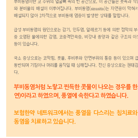
부비동염이란 코 주위의 얼굴뼈 속의 빈 공간으로, 이 공간들은 콧속과 작
와 분비물의 배설이 이루어집니다.
부비동염(sinusitis)는 자연공이 
배설되지 않아 2차적으로 부비동에 염증이 발생한 상태를 말합니다.
급성 부비동염의 원인으로는 감기, 인두염, 알레르기 등에 의한 점막의 부종
중 오염된 물에의한 감염, 코중격만곡증, 비강내 종양과 같은
구조의 이
등이 있습니다.
국소 증상으로는 코막힘, 콧물, 후비루와 안면부위의 통증 등이 있으며
동반되며 기침이나 머리를 움직일 때 심해집니다.
전신 증상으로는 권태감,
다.
부비동염처럼 노랗고 찐득한 콧물이 나오는 경우를
한
연)이라고 하였으며, 풍열에 속한다고 하였습니다.
보험한약 네트워크에서는 풍열을 다스리는 침치료
동염을 치료하고 있습니다.