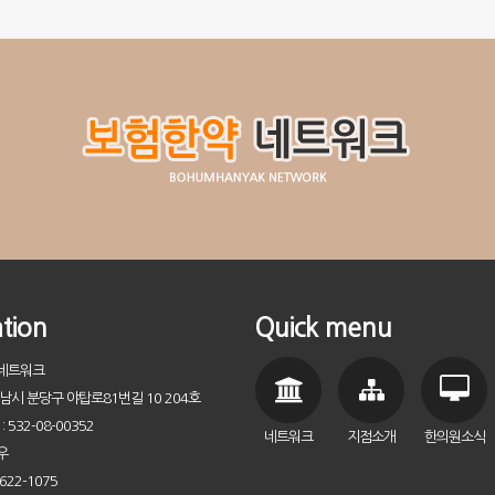
tion
Quick menu
약네트워크
성남시 분당구 야탑로81번길 10 204호
532-08-00352
네트워크
지점소개
한의원소식
우
622-1075