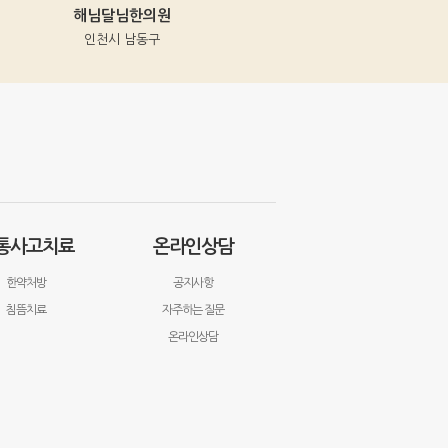
해님달님한의원
동의보감한의원
인천시 남동구
인천시 중구
통사고치료
온라인상담
한약처방
공지사항
침뜸치료
자주하는 질문
온라인상담