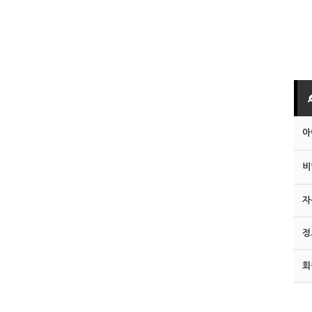
아
비
자
정
회