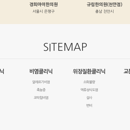
경희아이한의원
규림한의원(천안점)
서울시 은평구
충남 천안시
SITEMAP
닉
비염클리닉
위장질환클리닉
교
알레르기비염
소화불량
축농증
역류성식도염
코막힘비염
설사
변비