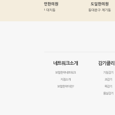
강남명인한의원
도일한의원
강남구 대치동
동대문구 제기동
네트워크소개
감기클리
보험한약네트워크
기침감기
지점소개
코감기
보험한약이란?
목감기
몸살감기