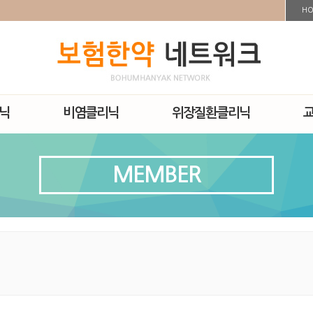
H
닉
비염클리닉
위장질환클리닉
MEMBER