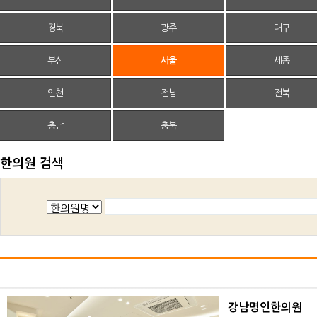
경북
광주
대구
부산
서울
세종
인천
전남
전북
충남
충북
한의원 검색
강남명인한의원