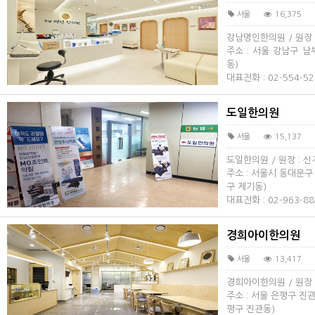
서울
16,375
강남명인한의원 / 원장 
주소 : 서울 강남구 남
동)
대표전화 : 02-554-52
도일한의원
서울
15,137
도일한의원 / 원장 : 
주소 : 서울시 동대문구
구 제기동)
대표전화 : 02-963-88
경희아이한의원
서울
13,417
경희아이한의원 / 원장 
주소 : 서울 은평구 진관
평구 진관동)