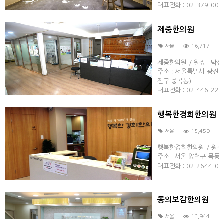
대표전화 : 02-379-00
제중한의원
서울
16,717
제중한의원 / 원장 : 
주소 : 서울특별시 광진
진구 중곡동)
대표전화 : 02-446-22
행복한경희한의원
서울
15,459
행복한경희한의원 / 원장
주소 : 서울 양천구 목동
대표전화 : 02-2644-0
동의보감한의원
서울
13,944