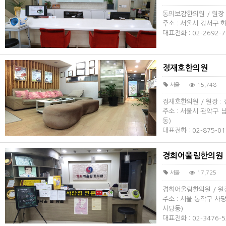
동의보감한의원 / 원장 
주소 : 서울시 강서구 화
대표전화 : 02-2692-7
정재호한의원
서울
15,748
정재호한의원 / 원장 :
주소 : 서울시 관악구 
동)
대표전화 : 02-875-01
경희어울림한의원
서울
17,725
경희어울림한의원 / 원장
주소 : 서울 동작구 사당
사당동)
대표전화 : 02-3476-5