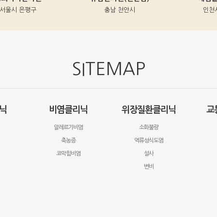
충남 천안시
인천시 남동구
SITEMAP
닉
비염클리닉
위장질환클리닉
교
알레르기비염
소화불량
축농증
역류성식도염
코막힘비염
설사
변비