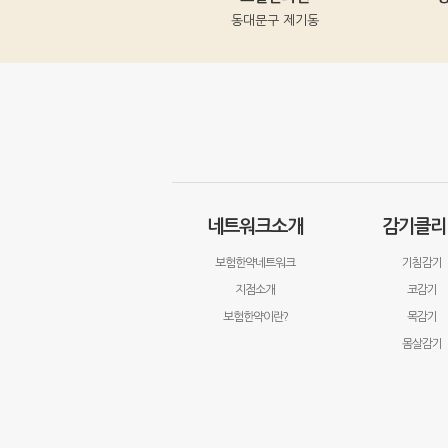
치동
동대문구 제기동
서울시 은평구
네트워크소개
감기클리
보험한약네트워크
기침감기
지점소개
코감기
보험한약이란?
목감기
몸살감기