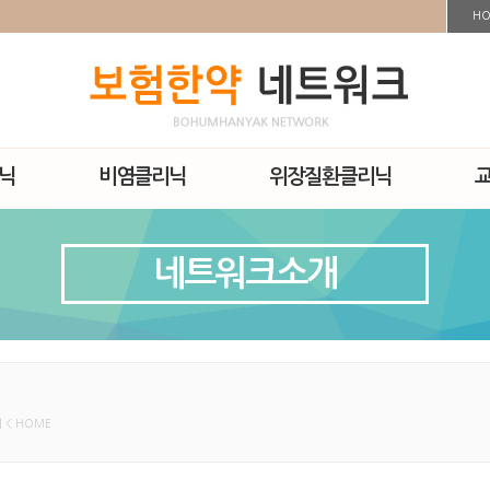
H
닉
비염클리닉
위장질환클리닉
네트워크소개
< HOME