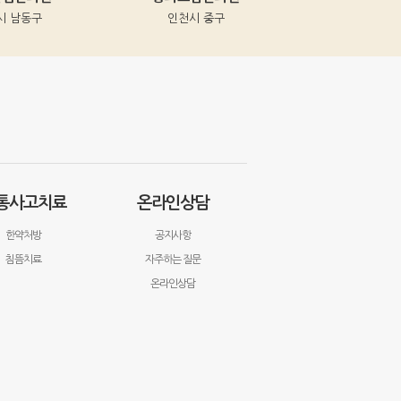
인천시 중구
광진구 중곡동
통사고치료
온라인상담
한약처방
공지사항
침뜸치료
자주하는 질문
온라인상담