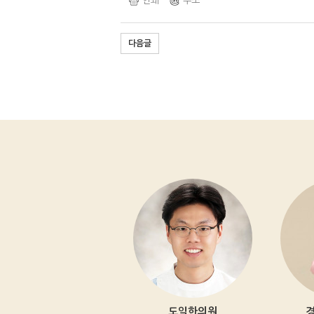
인쇄
주소
다음글
의원
도일한의원
경희아이한의원