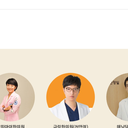
규림한의원(천안점)
해님달님한의원