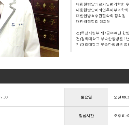
대한한방알레르기및면역학회 
대한한방안이비인후피부과학회
대한한방척추관절학회 정회원
대한약침학회 정회원
전)특전사령부 제3공수여단 한
전)경희대학교 부속한방병원 1년
전)경희대학교 부속한방병원 총
7:00
토요일
오전 09:3
점심시간
오후 01:0