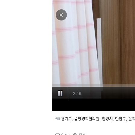
경기도
,
중앙경희한의원
,
안양시
,
만안구
,
윤