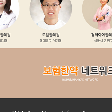
의원
도일한의원
경희아이한의원
치동
동대문구 제기동
서울시 은평구