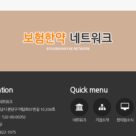
tion
Quick menu
약네트워크
성남시 분당구 야탑로81번길 10 204호
532-08-00352
네트워크
지점소개
한의원소식
우
622-1075