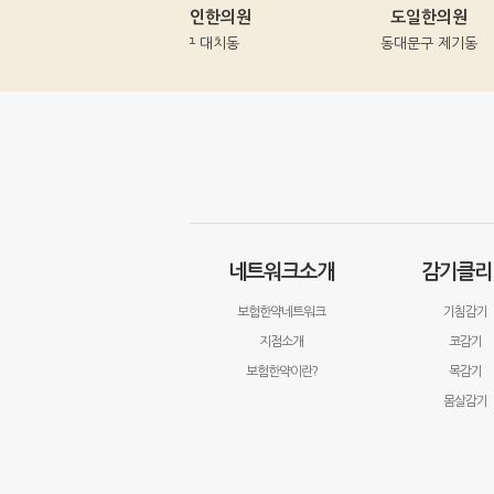
강남명인한의원
도일한의원
강남구 대치동
동대문구 제기동
네트워크소개
감기클리
보험한약네트워크
기침감기
지점소개
코감기
보험한약이란?
목감기
몸살감기