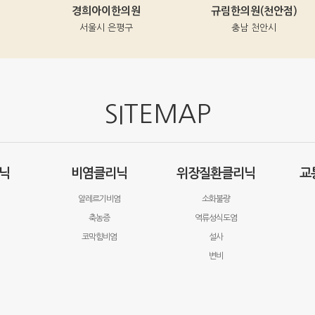
경희아이한의원
규림한의원(천안점)
서울시 은평구
충남 천안시
SITEMAP
닉
비염클리닉
위장질환클리닉
교
알레르기비염
소화불량
축농증
역류성식도염
코막힘비염
설사
변비