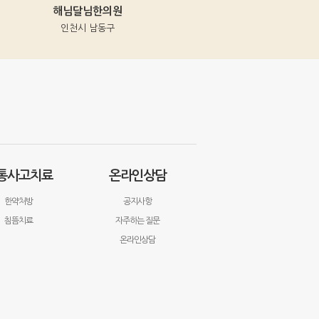
해님달님한의원
동의보감한의원
인천시 남동구
인천시 중구
통사고치료
온라인상담
한약처방
공지사항
침뜸치료
자주하는 질문
온라인상담