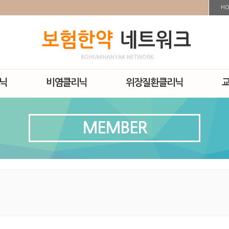
H
닉
비염클리닉
위장질환클리닉
MEMBER