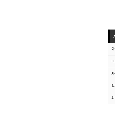
아
비
자
정
회