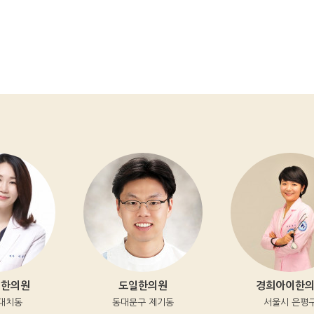
의원
도일한의원
경희아이한의원
치동
동대문구 제기동
서울시 은평구