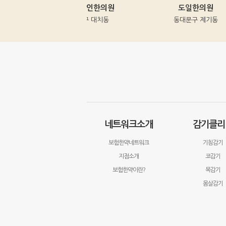
강남명인한의원
도일한의원
강남구 대치동
동대문구 제기동
네트워크소개
감기클리
보험한약네트워크
기침감기
지점소개
코감기
보험한약이란?
목감기
몸살감기