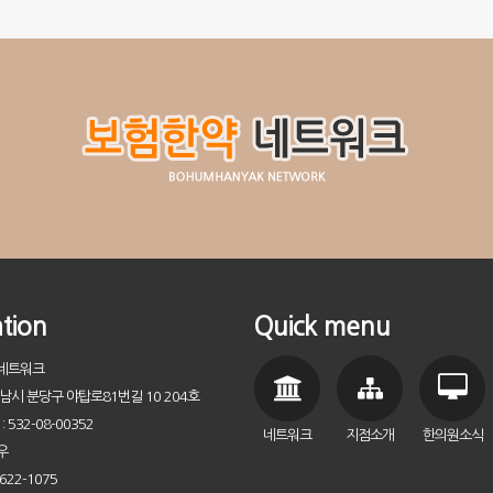
tion
Quick menu
약네트워크
성남시 분당구 야탑로81번길 10 204호
532-08-00352
네트워크
지점소개
한의원소식
우
622-1075