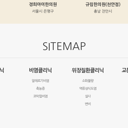
경희아이한의원
규림한의원(천안점)
서울시 은평구
충남 천안시
SITEMAP
닉
비염클리닉
위장질환클리닉
교
알레르기비염
소화불량
축농증
역류성식도염
코막힘비염
설사
변비