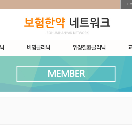
H
닉
비염클리닉
위장질환클리닉
MEMBER