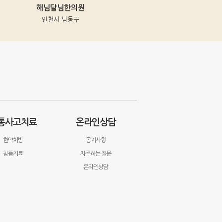
해님달님한의원
동의보감한의원
인천시 남동구
인천시 중구
통사고치료
온라인상담
한약처방
공지사항
침뜸치료
자주하는 질문
온라인상담