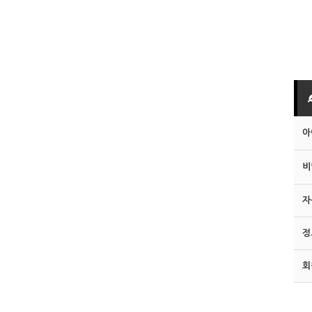
아
비
자
정
회